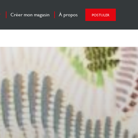
FR
Créer mon magasin
À propos
POSTULER
EN
ES
RH