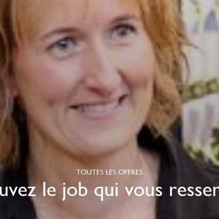
administratif et
commercial H/F
Créer mon magasin
TOUTES LES OFFRES
uvez le job qui vous resse