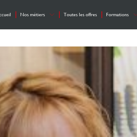
ccueil
Nos métiers
Toutes les offres
Formations
Tous nos métiers
Environnement 
Concepteur-vendeur
Intégration et
H/F
formation
Poseur H/F
Chef des ventes H/F
Responsable de
magasin H/F
Assistant