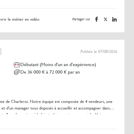
 de vie.
rir le métier en vidéo
Partager sur
n projet, et un projet en client satisfait :
e vos clients.
e.
Publiée le 07/08/2026
lances, fidélisation.
 nos outils digitaux
Débutant (Moins d'un an d'expérience)
De 36 000 € à 72 000 € par an
et l'atteinte des objectifs commerciaux, peu importe d'où vous venez :
bilier, assurance...
active de Charleroi. Notre équipe est composée de 4 vendeurs, une
 curiosité, votre sens du relationnel et votre envie d'apprendre un
e et d’un manager tous disposés à accueillir et accompagner dans
rat, d'une formation à la fois technique et commerciale. Votre
 autant que convaincre, vous aimez les défis, individuels comme
000€ selon vos résultats (moyenne de notre équipe). La voiture ou
la vente de projets à moyen terme.
partir d'un pallier de CA atteint. Nous proposons aussi une
 aime vendre.