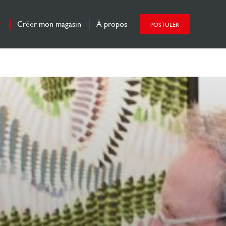
FR
Créer mon magasin
À propos
POSTULER
EN
ES
RH