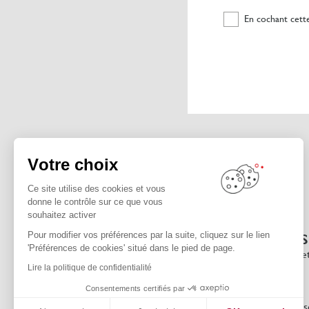
En cochant cette
Votre choix
Ce site utilise des cookies et vous
donne le contrôle sur ce que vous
souhaitez activer
Besoin de plus d'infos
Pour modifier vos préférences par la suite, cliquez sur le lien
'Préférences de cookies' situé dans le pied de page.
N'hésitez pas à nous contacter ou nous re
Lire la politique de confidentialité
Consentements certifiés par
SCHMIDT propose à tous s