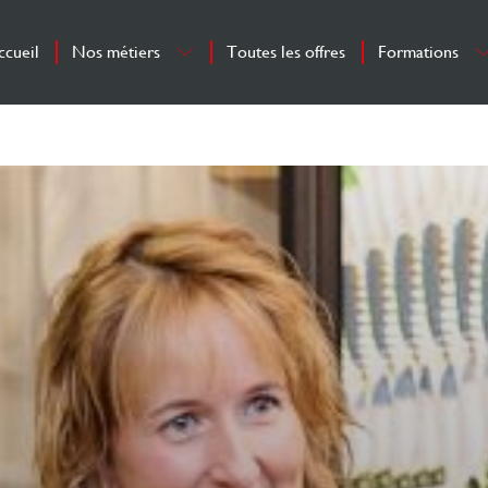
ccueil
Nos métiers
Toutes les offres
Formations
Tous nos métiers
Environnement 
Concepteur-vendeur
Intégration et
H/F
formation
Poseur H/F
Chef des ventes H/F
Responsable de
magasin H/F
Assistant