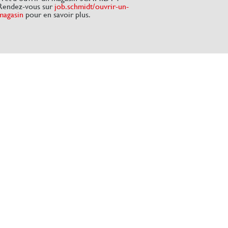
Rendez-vous sur
job.schmidt/ouvrir-un-
magasin
pour en savoir plus.
s réglementations. Personnalisez vos préférences pour contrôler
Rejoignez-nous
joignez-
nnaire/
NOUS CONTACTER