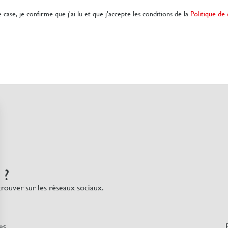
 case, je confirme que j'ai lu et que j'accepte les conditions de la
Politique de 
 ?
trouver sur les réseaux sociaux.
es