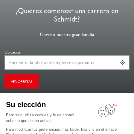
¿Quieres comenzar una carrera en
Schmidt?
Únete a nuestra gran familia
Ubicación
VER OFERTAS
Su elección
Este sitio utiliza cookies y le da control
EL DÍA A DÍA EN SCHMIDT
sobre lo que desea activar.
Testimonios de nuestros colaboradores
Para modificar tus preferencias más tarde, haz clic en el enlace