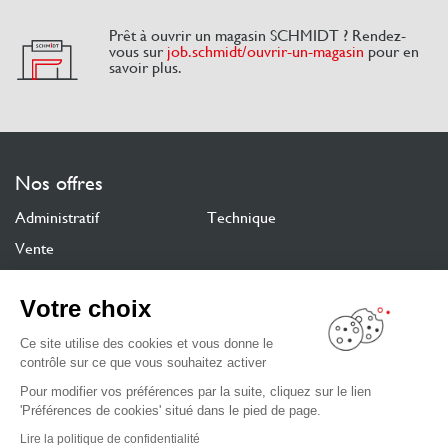
Prêt à ouvrir un magasin SCHMIDT ? Rendez-
vous sur
job.schmidt/ouvrir-un-magasin
pour en
savoir plus.
Nos offres
Administratif
Technique
Vente
ESPACE CANDIDAT
Votre choix
Ce site utilise des cookies et vous donne le
La marque Schmidt
contrôle sur ce que vous souhaitez activer
Pour modifier vos préférences par la suite, cliquez sur le lien
Découvrir l’entreprise
'Préférences de cookies' situé dans le pied de page.
Découvrir le groupe
Lire la politique de confidentialité